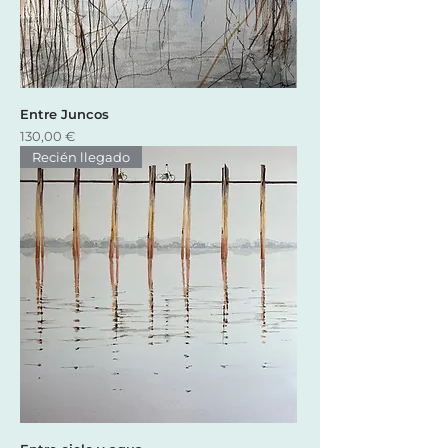
Entre Juncos
Precio
130,00 €
Recién llegado