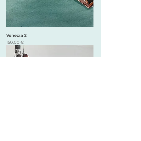
Venecia 2
Precio
150,00 €
New York