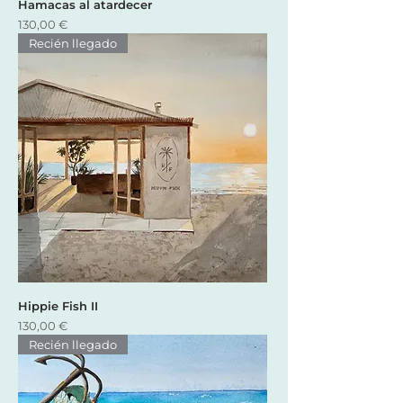
Hamacas al atardecer
Precio
130,00 €
Recién llegado
Hippie Fish II
Precio
130,00 €
Recién llegado