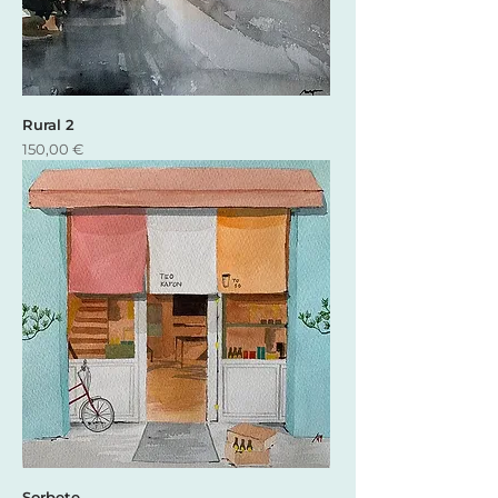
Rural 2
Precio
150,00 €
Sorbete