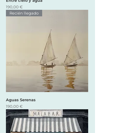
Entre cielo y agua
Precio
190,00 €
Recién llegado
Aguas Serenas
Precio
190,00 €