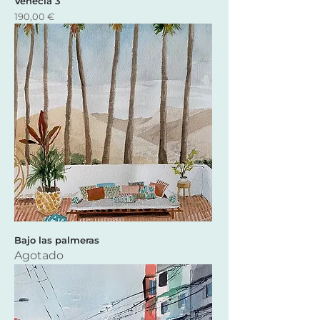
Venecia 3
Precio
190,00 €
Bajo las palmeras
Agotado