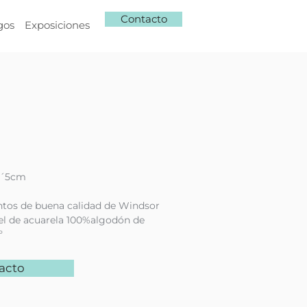
Contacto
gos
Exposiciones
8´5cm
ntos de buena calidad de Windsor
l de acuarela 100%algodón de
º
acto