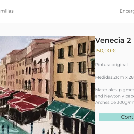
millas
Encar
Venecia 2
Precio
150,00 €
Pintura original
Medidas:21cm x 2
Materiales: pigme
and Newton y pape
Arches de 300g/m
Cont