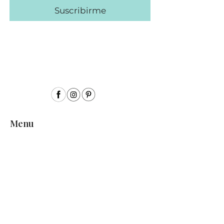
Suscribirme
Menu
Inicio
Sobre mí
Acuarela
Acrílico
Colección Semillas
Encargos personalizados