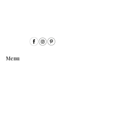
Menu
Inicio
Sobre mí
Acuarela
Acrílico
Colección Semillas
Encargos personalizados
Exposiciones
Contacto