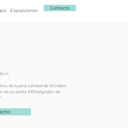
Contacto
gos
Exposiciones
28cm
ntos de buena calidad de Windsor
l de acuarela 100%algodón de
º
acto