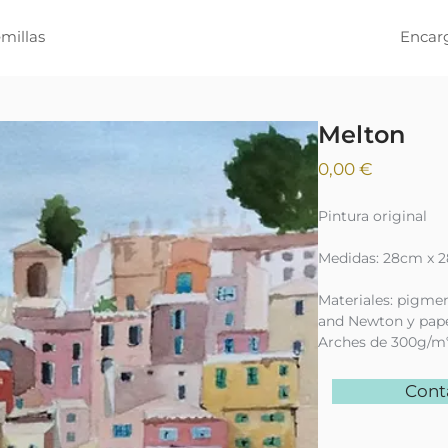
millas
Encar
Melton
Precio
0,00 €
Pintura original
Medidas: 28cm x 
Materiales: pigme
and Newton y pape
Arches de 300g/m
Cont