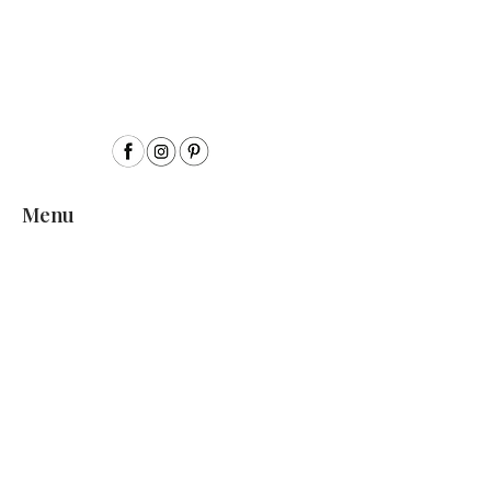
Menu
Inicio
Sobre mí
Acuarela
Acrílico
Colección Semillas
Encargos personalizados
Exposiciones
Contacto