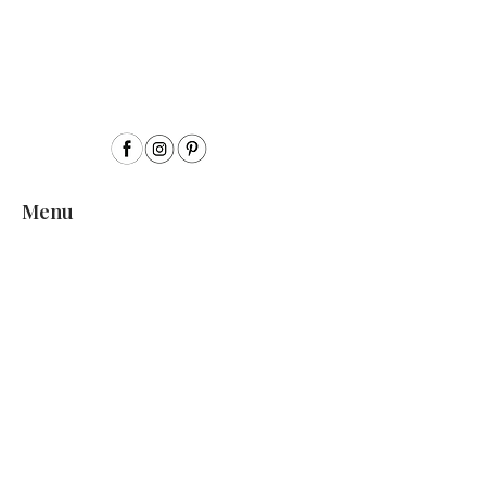
Menu
Inicio
Sobre mí
Acuarela
Acrílico
Colección Semillas
Encargos personalizados
Exposiciones
Contacto