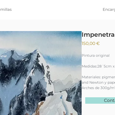
millas
Encar
Impenetra
Precio
150,00 €
Pintura original
Medidas:28´5cm 
Materiales: pigme
and Newton y pape
Arches de 300g/m
Cont