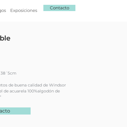
Contacto
gos
Exposiciones
ble
x 38´5cm
ntos de buena calidad de Windsor
l de acuarela 100%algodón de
º
acto