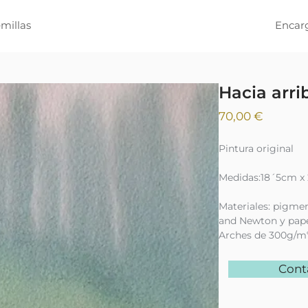
millas
Encar
Hacia arri
Precio
70,00 €
Pintura original
Medidas:18´5cm x
Materiales: pigme
and Newton y pape
Arches de 300g/m
Cont