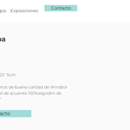
Contacto
gos
Exposiciones
ba
 23´5cm
ntos de buena calidad de Windsor
l de acuarela 100%algodón de
º
acto