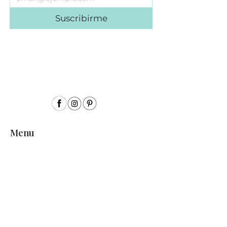
Suscribirme
Menu
Inicio
Sobre mí
Acuarela
Acrílico
Colección Semillas
Encargos personalizados