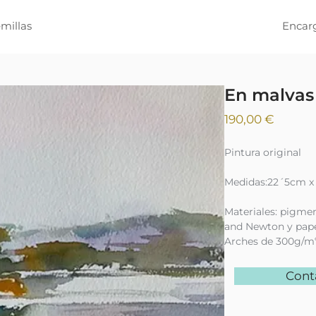
millas
Encar
En malvas
Precio
190,00 €
Pintura original
Medidas:22´5cm x
Materiales: pigme
and Newton y pape
Arches de 300g/m
Cont