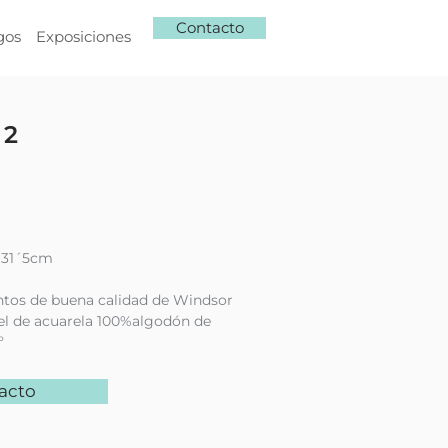
Contacto
gos
Exposiciones
 2
 31´5cm
ntos de buena calidad de Windsor
l de acuarela 100%algodón de
º
acto