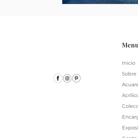
Men
Inicio
Sobre
Acuar
Acrílic
Colecc
Encar
Expos