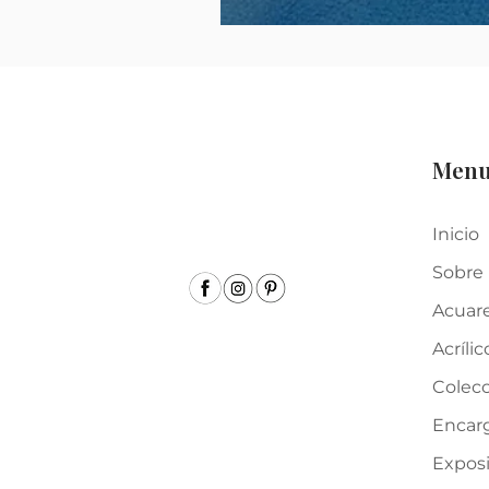
Men
Inicio
Sobre
Acuar
Acrílic
Colecc
Encar
Expos