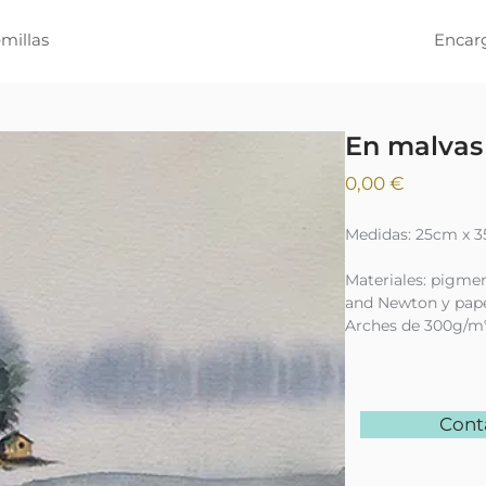
millas
Encar
En malvas 
Precio
0,00 €
Medidas: 25cm x 3
Materiales: pigme
and Newton y pape
Arches de 300g/m
Cont