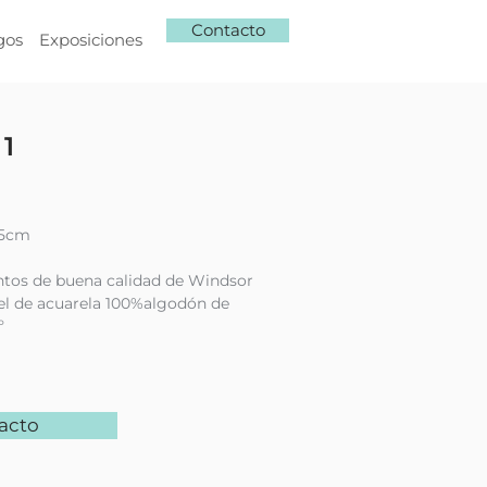
Contacto
gos
Exposiciones
1
5cm​
ntos de buena calidad de Windsor
l de acuarela 100%algodón de
º
acto