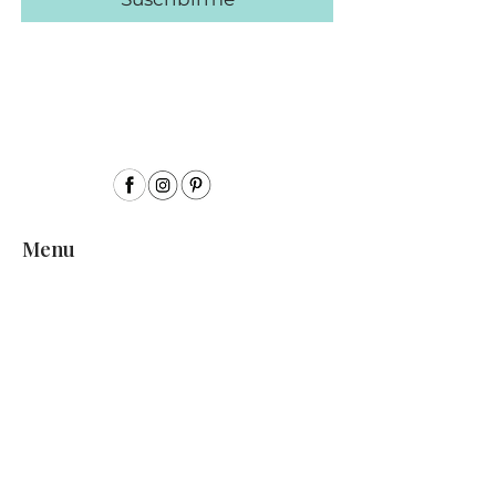
Menu
Inicio
Sobre mí
Acuarela
Acrílico
Colección Semillas
Encargos personalizados
Exposiciones