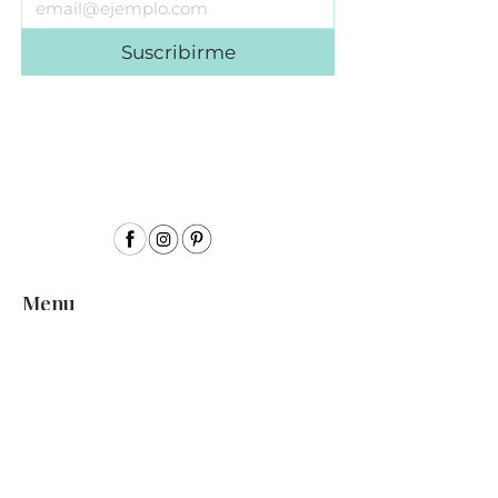
Suscribirme
Menu
Inicio
Sobre mí
Acuarela
Acrílico
Colección Semillas