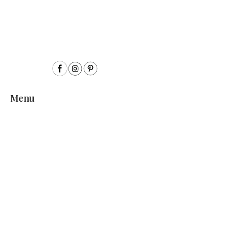
Menu
Inicio
Sobre mí
Acuarela
Acrílico
Colección Semillas
Encargos personalizados
Exposiciones
Contacto